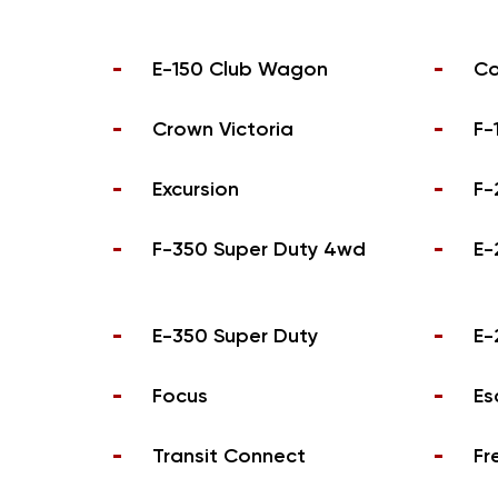
E-150 Club Wagon
Co
Crown Victoria
F-
Excursion
F-
F-350 Super Duty 4wd
E-
E-350 Super Duty
E-
Focus
Es
Transit Connect
Fr