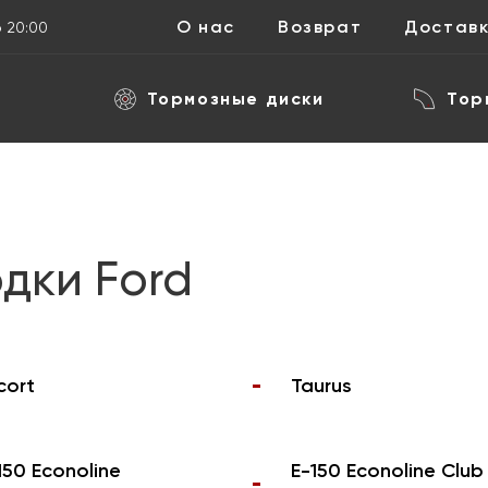
О нас
Возврат
Достав
о 20:00
Тормозные диски
Тор
дки Ford
cort
Taurus
150 Econoline
E-150 Econoline Club