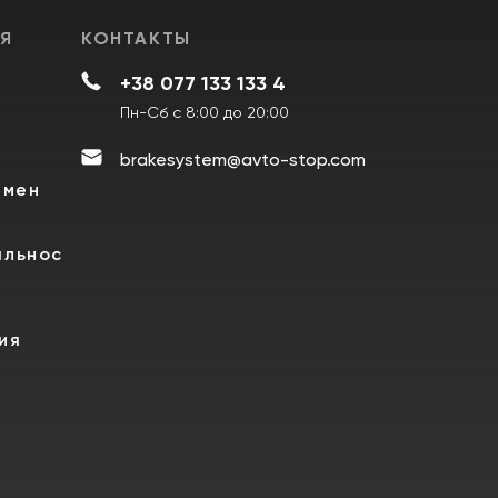
Я
КОНТАКТЫ
+38 077 133 133 4
Пн-Сб с 8:00 до 20:00
brakesystem@avto-stop.com
бмен
альнос
ия