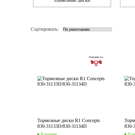
Тормозные диски
Сортировать:
Передняя ось
Тормозные диски R1 Concepts
Торм
830-31133D/830-31134D
830-
В наличии
В н