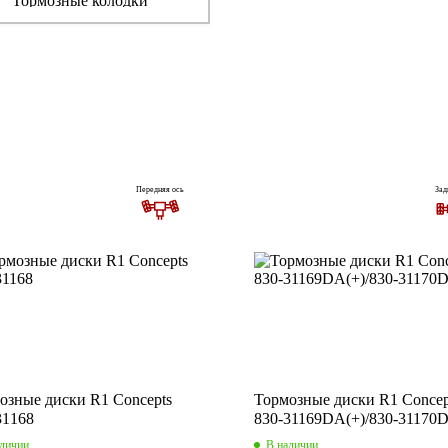
Тормозные колодки
Передняя ось
Зад
озные диски R1 Concepts
Тормозные диски R1 Concep
31168
830-31169DA(+)/830-31170
аличии
В наличии