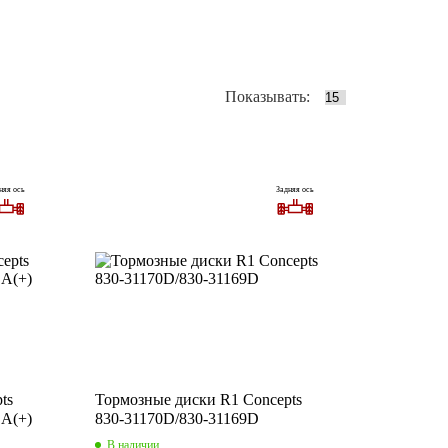
Показывать:
няя ось
Задняя ось
ts
Тормозные диски R1 Concepts
DA(+)
830-31170D/830-31169D
В наличии