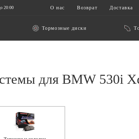
О нас
Возврат
Доставка
о 20:00
Тормозные диски
Т
стемы для BMW 530i Xd