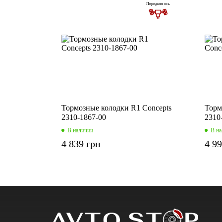
Передняя ось
Тормозные колодки R1 Concepts
Торм
2310-1867-00
2310
В наличии
В н
4 839 грн
4 9