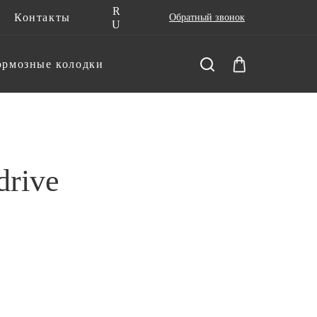
R
Контакты
Обратный звонок
U
ормозные колодки
rive