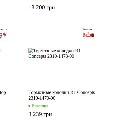
13 200 грн
няя ось
Задняя ось
top
Тормозные колодки R1 Concepts
2310-1473-00
В наличии
3 239 грн