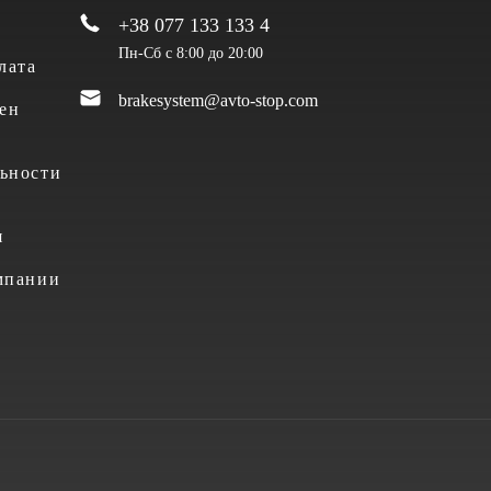
+38 077 133 133 4
Пн-Сб с 8:00 до 20:00
лата
brakesystem@avto-stop.com
ен
ьности
я
мпании