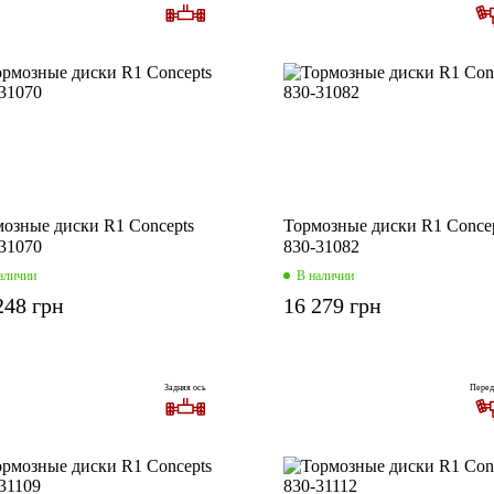
озные диски R1 Concepts
Тормозные диски R1 Conce
31070
830-31082
аличии
В наличии
248 грн
16 279 грн
Задняя ось
Перед