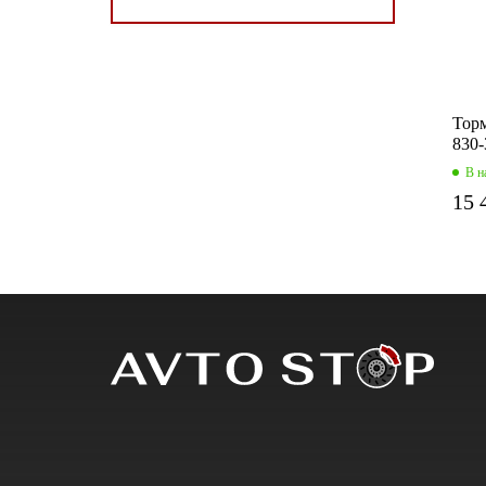
Торм
830-
В н
15 