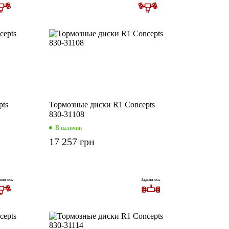
pts
Тормозные диски R1 Concepts
830-31108
В наличии
17 257 грн
няя ось
Задняя ось