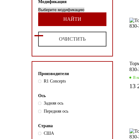
Модификация
НАЙТИ
ОЧИСТИТЬ
Торм
830-
Производители
В н
R1 Concepts
13 
Ось
Задняя ось
Передняя ось
Страна
США