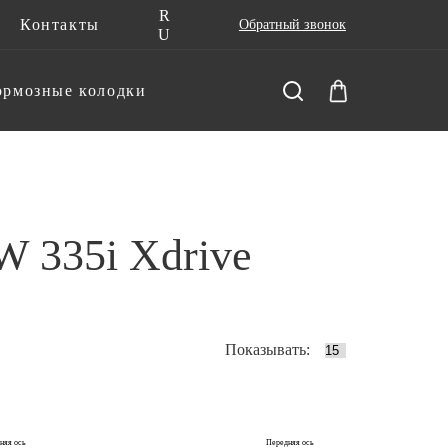
R
Контакты
Обратный звонок
U
ормозные колодки
 335i Xdrive
Показывать:
няя ось
Передняя ось