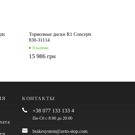
pts
Тормозные диски R1 Concepts
830-31114
В наличии
15 986 грн
ИЯ
КОНТАКТЫ
+38 077 133 133 4
Пн-Сб с 8:00 до 20:00
лата
brakesystem@avto-stop.com
ен