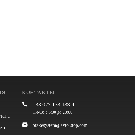
ИЯ
КОНТАКТЫ
+38 077 133 133 4
Пн-Сб с 8:00 до 20:00
лата
brakesystem@avto-stop.com
ен