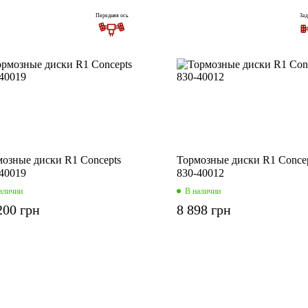
Передняя ось
Зад
озные диски R1 Concepts
Тормозные диски R1 Conce
40019
830-40012
аличии
В наличии
200 грн
8 898 грн