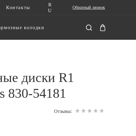
R
Контакты
Обратный звонок
U
ормозные колодки
ные диски R1
s 830-54181
Отзывы: