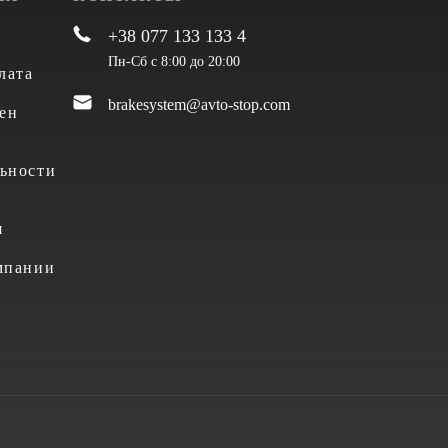
+38 077 133 133 4
Пн-Сб с 8:00 до 20:00
лата
brakesystem@avto-stop.com
ен
ьности
я
мпании