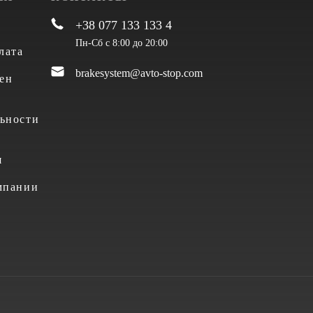
+38 077 133 133 4
Пн-Сб с 8:00 до 20:00
лата
brakesystem@avto-stop.com
ен
ьности
я
мпании