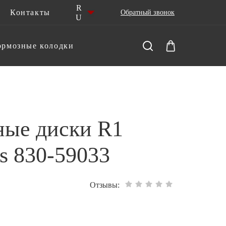
R
Контакты
Обратный звонок
U
ормозные колодки
ные диски R1
s 830-59033
Отзывы: