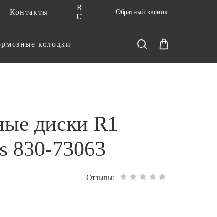
R
Контакты
Обратный звонок
U
ормозные колодки
ные диски R1
s 830-73063
Отзывы: