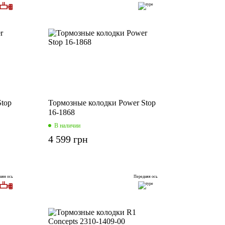
top
Тормозные колодки Power Stop
16-1868
В наличии
4 599 грн
няя ось
Передняя ось