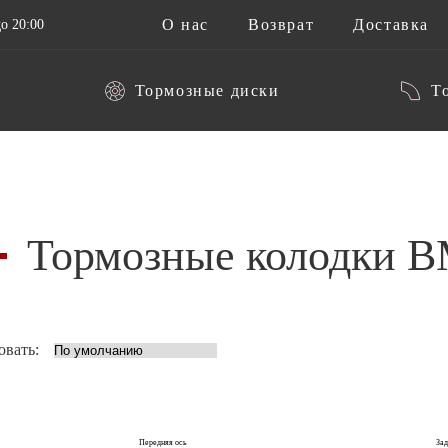
О нас
Возврат
Доставка
о 20:00
Тормозные диски
Т
Тормозные колодки B
овать:
Передняя ось
Зад