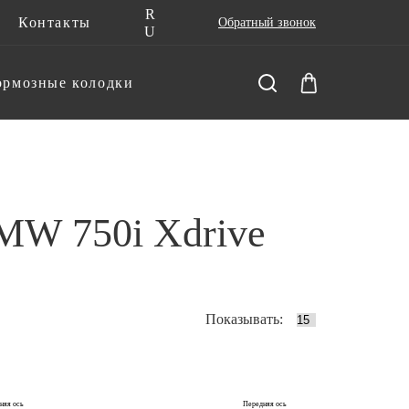
R
Контакты
Обратный звонок
U
ормозные колодки
MW 750i Xdrive
Показывать:
няя ось
Передняя ось