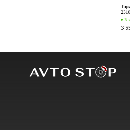
Торм
2310
В н
3 5