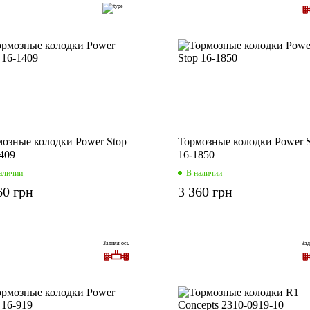
озные колодки Power Stop
Тормозные колодки Power S
409
16-1850
аличии
В наличии
60 грн
3 360 грн
Задняя ось
Зад