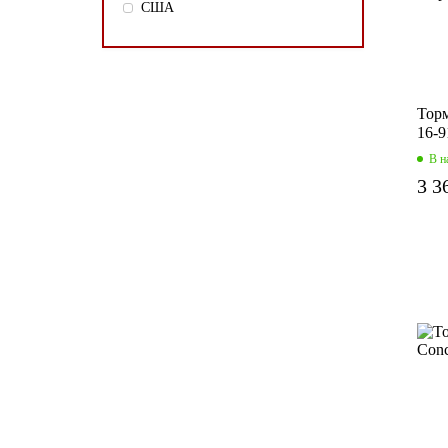
США
Торм
16-9
В н
3 3