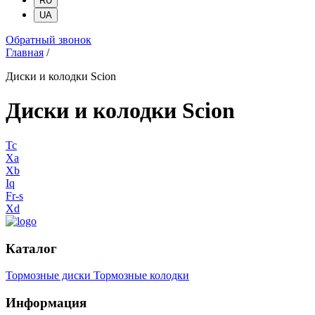
RU
UA
Обратный звонок
Главная
/
Диски и колодки Scion
Диски и колодки Scion
Tc
Xa
Xb
Iq
Fr-s
Xd
Каталог
Тормозные диски
Тормозные колодки
Информация