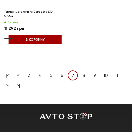
Тормозные диски R1 Concepts 830-
07004
В наличии
11 292 грн
В КОРЗИНУ
|<
<
3
4
5
6
7
8
9
10
11
>
>|